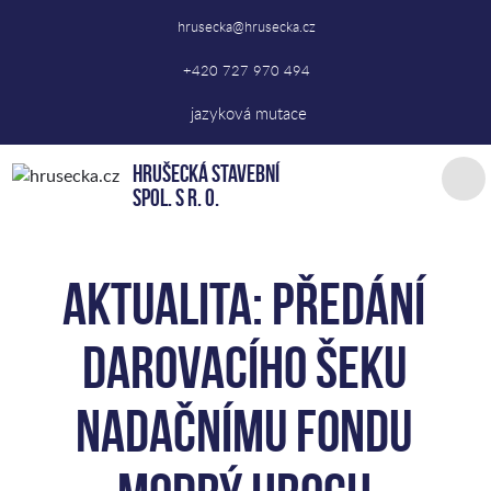
hrusecka@hrusecka.cz
+420 727 970 494
jazyková mutace
Hrušecká stavební
spol. s r. o.
Aktualita: Předání
darovacího šeku
Nadačnímu fondu