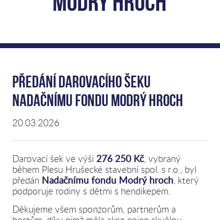
Modrý hroch
Předání darovacího šeku
Nadačnímu fondu Modrý hroch
20.03.2026
Darovací šek ve výši
276 250 Kč
, vybraný
během Plesu Hrušecké stavební spol. s r.o., byl
předán
Nadačnímu fondu Modrý hroch
, který
podporuje rodiny s dětmi s hendikepem.
Děkujeme všem sponzorům, partnerům a
hostům, díky nimž měla akce nejen skvělou