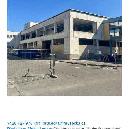
+420 727 970 494
,
hrusecka@hrusecka.cz
Plná verze
Mobilní verze
Copyright © 2026 Hrušecká stavební