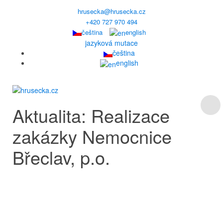
hrusecka@hrusecka.cz
+420 727 970 494
čeština
english
jazyková mutace
čeština
english
Aktualita: Realizace
zakázky Nemocnice
Břeclav, p.o.