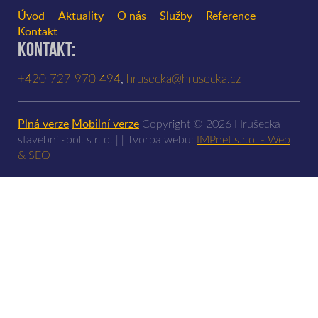
Úvod
Aktuality
O nás
Služby
Reference
Kontakt
Kontakt:
,
+420 727 970 494
hrusecka@hrusecka.cz
Plná verze
Mobilní verze
Copyright © 2026 Hrušecká
stavební spol. s r. o. | | Tvorba webu:
IMPnet s.r.o. - Web
& SEO