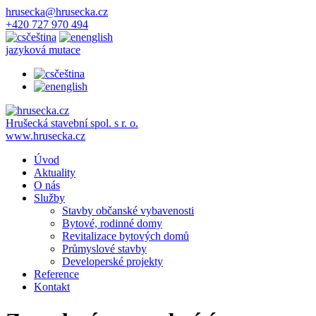
hrusecka@hrusecka.cz
+420 727 970 494
čeština
english
jazyková mutace
čeština
english
Hrušecká stavební spol. s r. o.
www.hrusecka.cz
Úvod
Aktuality
O nás
Služby
Stavby občanské vybavenosti
Bytové, rodinné domy
Revitalizace bytových domů
Průmyslové stavby
Developerské projekty
Reference
Kontakt