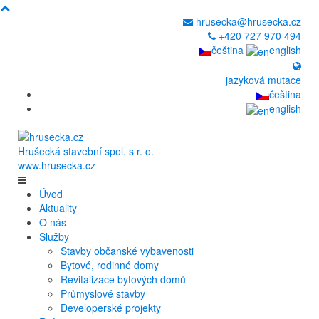
hrusecka@hrusecka.cz
+420 727 970 494
čeština
english
jazyková mutace
čeština
english
Hrušecká stavební spol. s r. o.
www.hrusecka.cz
Úvod
Aktuality
O nás
Služby
Stavby občanské vybavenosti
Bytové, rodinné domy
Revitalizace bytových domů
Průmyslové stavby
Developerské projekty