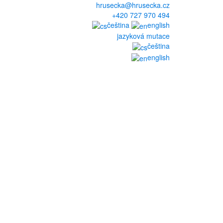
hrusecka@hrusecka.cz
+420 727 970 494
čeština
english
jazyková mutace
čeština
english