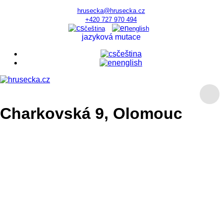
hrusecka@hrusecka.cz
+420 727 970 494
čeština
english
jazyková mutace
čeština
english
Charkovská 9, Olomouc