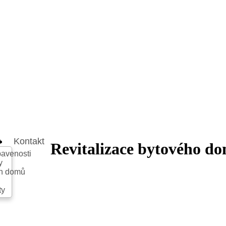
e
Kontakt
Revitalizace bytového do
avenosti
y
ch domů
ty