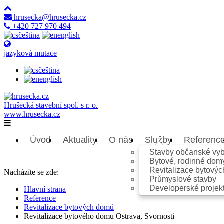
hrusecka@hrusecka.cz
+420 727 970 494
čeština
english
jazyková mutace
čeština
english
Hrušecká stavební spol. s r. o.
www.hrusecka.cz
Úvod
Aktuality
O nás
Služby
Referenc
Stavby občanské vyb
Bytové, rodinné dom
Revitalizace bytový
Nacházíte se zde:
Průmyslové stavby
Developerské projek
Hlavní strana
Reference
Revitalizace bytových domů
Revitalizace bytového domu Ostrava, Svornosti