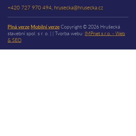
+420 727 970 494
hrusecka@hrusecka.cz
,
Plná verze
Mobilní verze
Copyright © 2026 Hrušecká
stavební spol. s r. o. | | Tvorba webu:
IMPnet s.r.o. - Web
& SEO