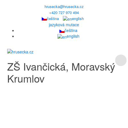
hrusecka@hrusecka.cz
+420 727 970 494
čeština
english
jazyková mutace
čeština
english
ZŠ Ivančická, Moravský
Krumlov