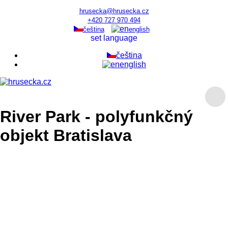
hrusecka@hrusecka.cz
+420 727 970 494
čeština
english
set language
čeština
english
River Park - polyfunkčný
objekt Bratislava