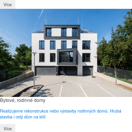
Více
Bytové, rodinné domy
Realizujeme rekonstrukce nebo výstavby rodinných domů. Hrubá
stavba i celý dům na klíč
Více