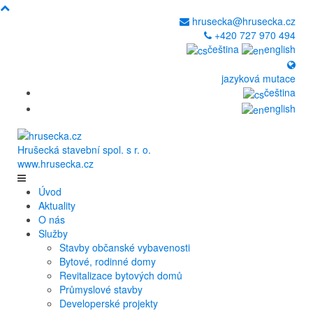
hrusecka@hrusecka.cz
+420 727 970 494
čeština
english
jazyková mutace
čeština
english
Hrušecká stavební spol. s r. o.
www.hrusecka.cz
Úvod
Aktuality
O nás
Služby
Stavby občanské vybavenosti
Bytové, rodinné domy
Revitalizace bytových domů
Průmyslové stavby
Developerské projekty