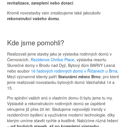
revitalizace, zateplení nebo dotací
.
Kromě novostavby vám zrealizujeme také jakoukoliv
rekonstrukci vašeho domu
.
Kde jsme pomohli?
Realizovali jsme stavby jako je výstavba rodinných domů v
Černovicích,
Rezidence Chrlice Place
, výstavba resortu
Slunečné domy v Brodu nad Dyjí, Bytový dům BARVY Lesná
nebo soubor
16 řadových rodinných domů v Říčanech u Brna
.
Mezi významné klienty patří
Statutární město Brno
, pro které
jsme realizovali novostavbu bytových domů Valchařská 14 a
15.
Pro splnění vašich snů o vlastním domu či bytu jsme tu my.
Výstavbě a rekonstrukcím rodinných domů se úspěšně
věnujeme již přes 20 let. Sledujeme nejnovější trendy v
rezidenčním bydlení a využíváme moderní technologie, díky
kterým umíme stavět rychle a kvalitně. Nabízíme různá řešení
–
od hrubých staveb
,
až po kompletní výstavbu