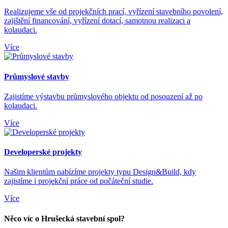
Realizujeme vše od projekčních prací, vyřízení stavebního povolení,
zajištění financování, vyřízení dotací, samotnou realizaci a
kolaudaci.
Více
Průmyslové stavby
Zajistíme výstavbu průmyslového objektu od posouzení až po
kolaudaci.
Více
Developerské projekty
Našim klientům nabízíme projekty typu Design&Build, kdy
zajistíme i projekční práce od počáteční studie.
Více
Něco víc o Hrušecká stavební spol?