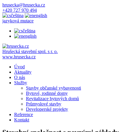
hrusecka@hrusecka.cz
+420 727 970 494
čeština
english
jazyková mutace
čeština
english
Hrušecká stavební spol. s r. o.
www.hrusecka.cz
Úvod
Aktuality
O nás
Služby
Stavby občanské vybavenosti
Bytové, rodinné domy
Revitalizace bytových domů
Průmyslové stavby
Developerské projekty
Reference
Kontakt