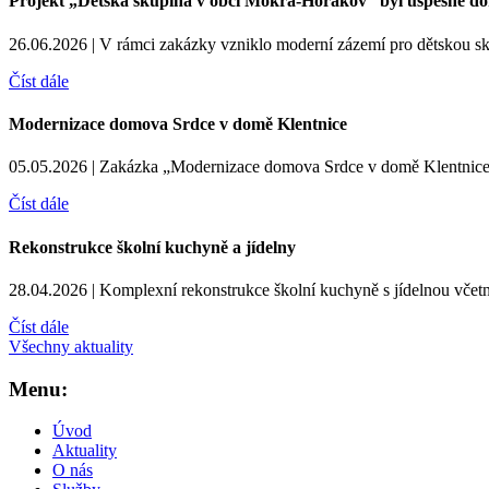
Projekt „Dětská skupina v obci Mokrá-Horákov“ byl úspěšně do
26.06.2026 |
V rámci zakázky vzniklo moderní zázemí pro dětskou
Číst dále
Modernizace domova Srdce v domě Klentnice
05.05.2026 |
Zakázka „Modernizace domova Srdce v domě Klentnice
Číst dále
Rekonstrukce školní kuchyně a jídelny
28.04.2026 |
Komplexní rekonstrukce školní kuchyně s jídelnou včet
Číst dále
Všechny aktuality
Menu:
Úvod
Aktuality
O nás