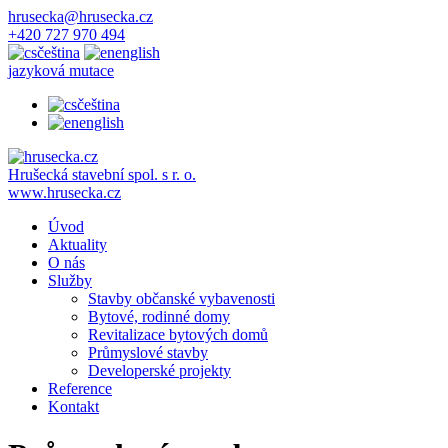
hrusecka@hrusecka.cz
+420 727 970 494
čeština
english
jazyková mutace
čeština
english
Hrušecká stavební spol. s r. o.
www.hrusecka.cz
Úvod
Aktuality
O nás
Služby
Stavby občanské vybavenosti
Bytové, rodinné domy
Revitalizace bytových domů
Průmyslové stavby
Developerské projekty
Reference
Kontakt