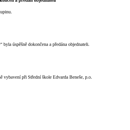
končen a předán objednateli
 skupinu.
“ byla úspěšně dokončena a předána objednateli.
ně vybavení při Střední škole Edvarda Beneše, p.o.