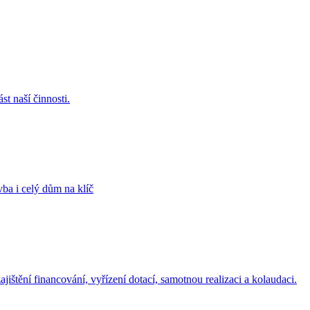
t naší činnosti.
ba i celý dům na klíč
jištění financování, vyřízení dotací, samotnou realizaci a kolaudaci.