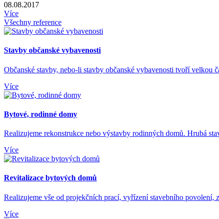
08.08.2017
Více
Všechny reference
Stavby občanské vybavenosti
Občanské stavby, nebo-li stavby občanské vybavenosti tvoří velkou čás
Více
Bytové, rodinné domy
Realizujeme rekonstrukce nebo výstavby rodinných domů. Hrubá stav
Více
Revitalizace bytových domů
Realizujeme vše od projekčních prací, vyřízení stavebního povolení, za
Více