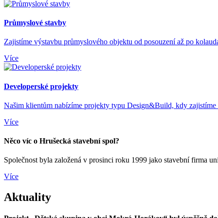
Průmyslové stavby
Zajistíme výstavbu průmyslového objektu od posouzení až po kolauda
Více
Developerské projekty
Našim klientům nabízíme projekty typu Design&Build, kdy zajistíme i
Více
Něco víc o Hrušecká stavební spol?
Společnost byla založená v prosinci roku 1999 jako stavební firma u
Více
Aktuality