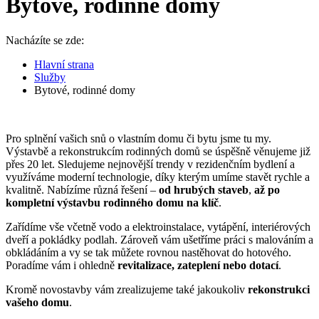
Bytové, rodinné domy
Nacházíte se zde:
Hlavní strana
Služby
Bytové, rodinné domy
Pro splnění vašich snů o vlastním domu či bytu jsme tu my.
Výstavbě a rekonstrukcím rodinných domů se úspěšně věnujeme již
přes 20 let. Sledujeme nejnovější trendy v rezidenčním bydlení a
využíváme moderní technologie, díky kterým umíme stavět rychle a
kvalitně. Nabízíme různá řešení –
od hrubých staveb
,
až po
kompletní výstavbu rodinného domu na klíč
.
Zařídíme vše včetně vodo a elektroinstalace, vytápění, interiérových
dveří a pokládky podlah. Zároveň vám ušetříme práci s malováním a
obkládáním a vy se tak můžete rovnou nastěhovat do hotového.
Poradíme vám i ohledně
revitalizace, zateplení nebo dotací
.
Kromě novostavby vám zrealizujeme také jakoukoliv
rekonstrukci
vašeho domu
.