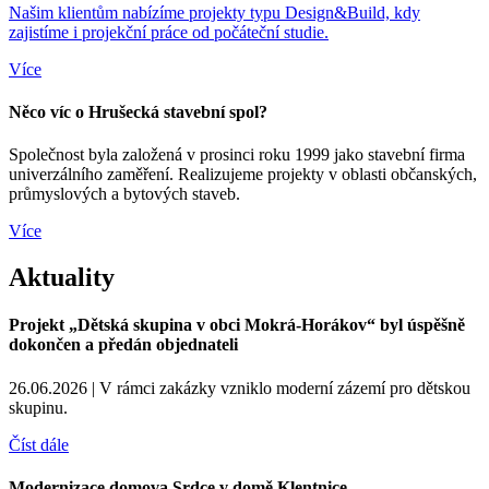
Našim klientům nabízíme projekty typu Design&Build, kdy
zajistíme i projekční práce od počáteční studie.
Více
Něco víc o Hrušecká stavební spol?
Společnost byla založená v prosinci roku 1999 jako stavební firma
univerzálního zaměření. Realizujeme projekty v oblasti občanských,
průmyslových a bytových staveb.
Více
Aktuality
Projekt „Dětská skupina v obci Mokrá-Horákov“ byl úspěšně
dokončen a předán objednateli
26.06.2026 |
V rámci zakázky vzniklo moderní zázemí pro dětskou
skupinu.
Číst dále
Modernizace domova Srdce v domě Klentnice