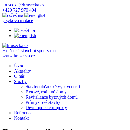
hrusecka@hrusecka.cz
+420 727 970 494
čeština
english
jazyková mutace
čeština
english
Hrušecká stavební spol. s r. o.
www.hrusecka.cz
Úvod
Aktuality
O nás
Služby
Stavby občanské vybavenosti
Bytové, rodinné domy
Revitalizace bytových domů
Průmyslové stavby
Developerské projekty
Reference
Kontakt