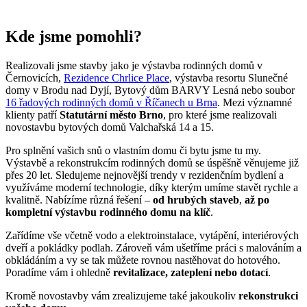
Kde jsme pomohli?
Realizovali jsme stavby jako je výstavba rodinných domů v
Černovicích,
Rezidence Chrlice Place
, výstavba resortu Slunečné
domy v Brodu nad Dyjí, Bytový dům BARVY Lesná nebo soubor
16 řadových rodinných domů v Říčanech u Brna
. Mezi významné
klienty patří
Statutární město Brno
, pro které jsme realizovali
novostavbu bytových domů Valchařská 14 a 15.
Pro splnění vašich snů o vlastním domu či bytu jsme tu my.
Výstavbě a rekonstrukcím rodinných domů se úspěšně věnujeme již
přes 20 let. Sledujeme nejnovější trendy v rezidenčním bydlení a
využíváme moderní technologie, díky kterým umíme stavět rychle a
kvalitně. Nabízíme různá řešení –
od hrubých staveb
,
až po
kompletní výstavbu rodinného domu na klíč
.
Zařídíme vše včetně vodo a elektroinstalace, vytápění, interiérových
dveří a pokládky podlah. Zároveň vám ušetříme práci s malováním a
obkládáním a vy se tak můžete rovnou nastěhovat do hotového.
Poradíme vám i ohledně
revitalizace, zateplení nebo dotací
.
Kromě novostavby vám zrealizujeme také jakoukoliv
rekonstrukci