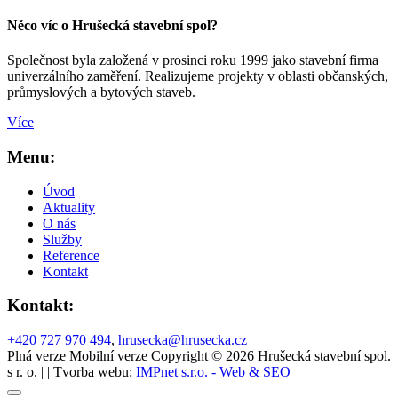
Něco víc o Hrušecká stavební spol?
Společnost byla založená v prosinci roku 1999 jako stavební firma
univerzálního zaměření. Realizujeme projekty v oblasti občanských,
průmyslových a bytových staveb.
Více
Menu:
Úvod
Aktuality
O nás
Služby
Reference
Kontakt
Kontakt:
+420 727 970 494
,
hrusecka@hrusecka.cz
Plná verze
Mobilní verze
Copyright © 2026 Hrušecká stavební spol.
s r. o. | | Tvorba webu:
IMPnet s.r.o. - Web & SEO