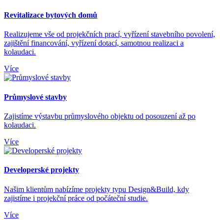
Revitalizace bytových domů
Realizujeme vše od projekčních prací, vyřízení stavebního povolení,
zajištění financování, vyřízení dotací, samotnou realizaci a
kolaudaci.
Více
Průmyslové stavby
Zajistíme výstavbu průmyslového objektu od posouzení až po
kolaudaci.
Více
Developerské projekty
Našim klientům nabízíme projekty typu Design&Build, kdy
zajistíme i projekční práce od počáteční studie.
Více