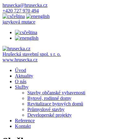
hrusecka@hrusecka.cz
+420 727 970 494
čeština
english
jazyková mutace
čeština
english
Hrušecká stavební spol. s r. o.
www.hrusecka.cz
Úvod
Aktuality
O nás
Služby
Stavby občanské vybavenosti
Bytové, rodinné domy
Revitalizace bytových domů
Průmyslové stavby
Developerské projekty
Reference
Kontakt