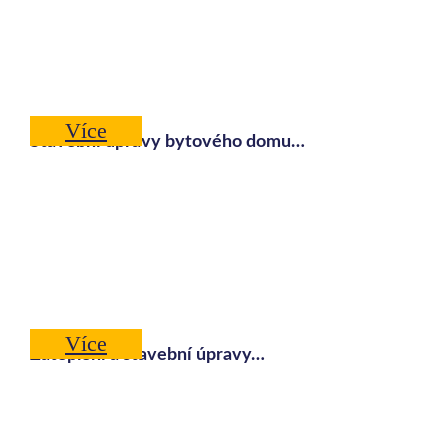
Více
Stavební úpravy bytového domu…
Více
Zateplení a stavební úpravy…