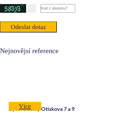
Nejnovějsí reference
Více
Bytové domy Otiskova 7 a 9