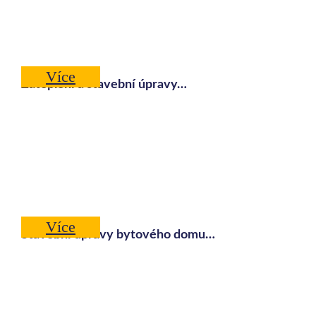
Více
Zateplení a stavební úpravy…
Více
Stavební úpravy bytového domu…