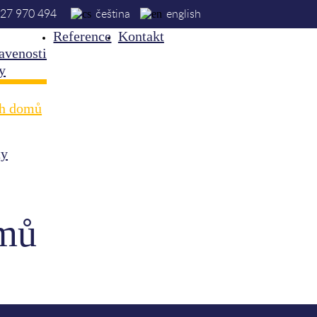
27 970 494
čeština
english
Reference
Kontakt
avenosti
y
ch domů
ty
omů