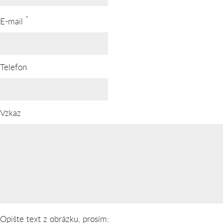
*
E-mail
Telefon
Vzkaz
Opište text z obrázku, prosím: