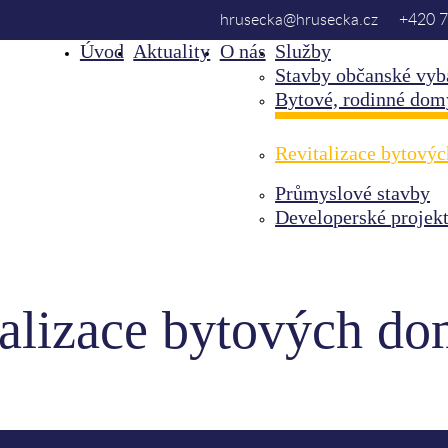
hrusecka@hrusecka.cz
+420 7
Úvod
Aktuality
O nás
Služby
Stavby občanské vyb
Bytové, rodinné dom
Revitalizace bytový
Průmyslové stavby
Developerské projek
alizace bytových d