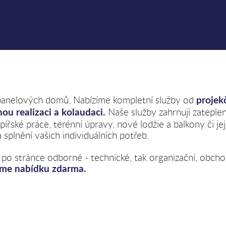
a panelových domů. Nabízíme kompletní služby od
projek
Naše služby zahrnují zateplení
nou realizaci a kolaudaci.
řské práce, terénní úpravy, nové lodžie a balkony či jej
splnění vašich individuálních potřeb.
 po stránce odborné - technické, tak organizační, obchod
eme nabídku zdarma.