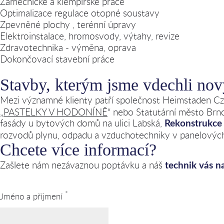
Zámečnické a klempířské práce
Optimalizace regulace otopné soustavy
Zpevněné plochy , terénní úpravy
Elektroinstalace, hromosvody, výtahy, revize
Zdravotechnika - výměna, oprava
Dokončovací stavební práce
Stavby, kterým jsme vdechli nov
Mezi významné klienty patří společnost Heimstaden Cze
„
PASTELKY V HODONÍNĚ
“ nebo Statutární město Brno
fasády u bytových domů na ulici Labská,
Rekonstrukce
rozvodů plynu, odpadu a vzduchotechniky v panelový
Chcete více informací?
Zašlete nám nezávaznou poptávku a náš
technik vás n
*
Jméno a příjmení