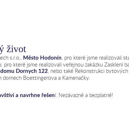
ý život
ch s.r.o.,
, pro které jsme realizovali
Město Hodonín
, pro které jsme realizovali veřejnou zakázku Zasklení b
, nebo také Rekonstrukci bytových 
 domu Dornych 122
ch domech Boettingerova a Kamenačky.
í. Nezávazně a bezplatně!
avštíví a navrhne řešen