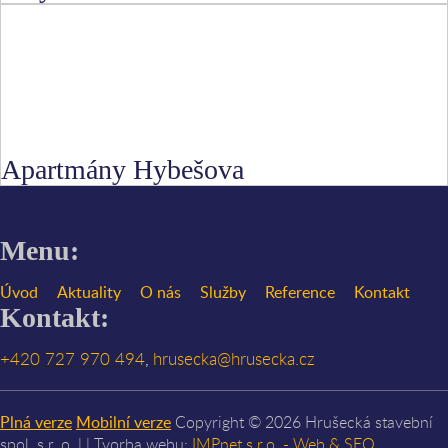
Apartmány Hybešova
Menu:
Úvod
Aktuality
O nás
Služby
Reference
Kontakt
Kontakt:
+420 727 970 494
hrusecka@hrusecka.cz
,
Plná verze
Mobilní verze
Copyright © 2026 Hrušecká stavební
spol. s r. o. | | Tvorba webu:
IMPnet s.r.o. - Web & SEO